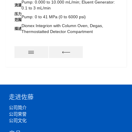
Pump: 0.000 to 10.000 mL/min; Eluent Generator:
流速
0.1 to 3 mL/min
压力
Pump: 0 to 41 MPa (0 to 6000 psi)
范围
Dionex Integrion with Column Oven, Degas,
描述
Thermostatted Detector Compartment
走进佐藤
公司简介
公司荣誉
公司文化